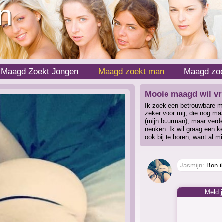
n
Maagd Zoekt Jongen
Maagd zoekt man
Maagd zo
Mooie maagd wil vr
Ik zoek een betrouwbare ma
zeker voor mij, die nog ma
(mijn buurman), maar verd
neuken. Ik wil graag een k
ook bij te horen, want al m
Jasmijn:
Ben ik
Meld 