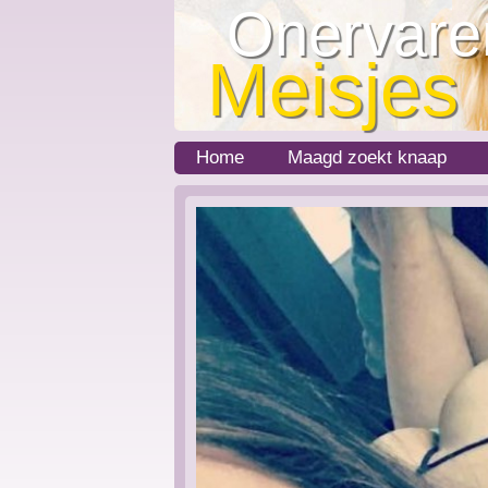
Onervare
Meisjes
Home
Maagd zoekt knaap